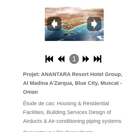
11
12
13
14
15
16
1
17
2
18
Projet: ANANTARA Resort Hotel Group,
3
Al Madina A'Zarqua, Blue City, Muscat -
19
4
Oman
20
Étude de cas:
Housing & Residential
21
Facilities, Building Services Design of
22
Airducts & Air-conditioning piping systems
23