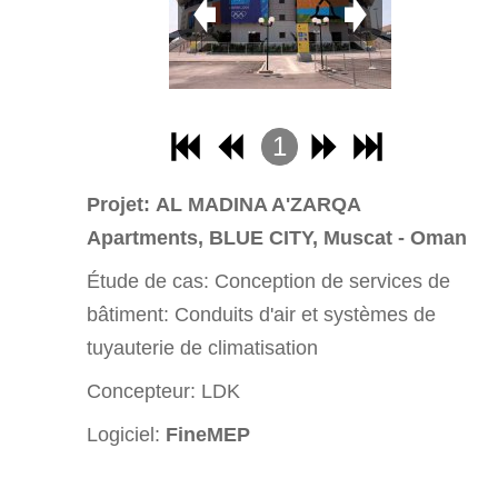
1
2
Projet: AL MADINA A'ZARQA
3
Apartments, BLUE CITY, Muscat - Oman
4
Étude de cas: Conception de services de
5
bâtiment: Conduits d'air et systèmes de
6
tuyauterie de climatisation
7
Concepteur: LDK
8
Logiciel:
FineMEP
9
10