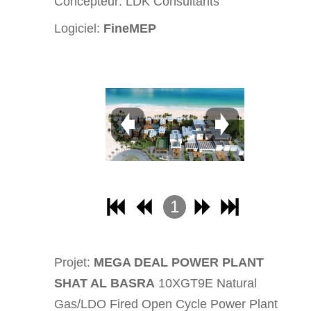
Concepteur:
LDK Consultants
24
25
Logiciel:
FineMEP
26
27
28
29
30
31
32
1
2
3
Projet:
MEGA DEAL POWER PLANT
4
SHAT AL BASRA
10XGT9E Natural
Gas/LDO Fired Open Cycle Power Plant