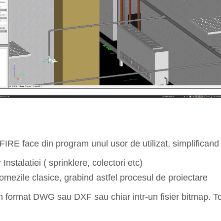
IRE face din program unul usor de utilizat, simplificand
nstalatiei ( sprinklere, colectori etc)
comezile clasice, grabind astfel procesul de proiectare
 in format DWG sau DXF sau chiar intr-un fisier bitmap. T