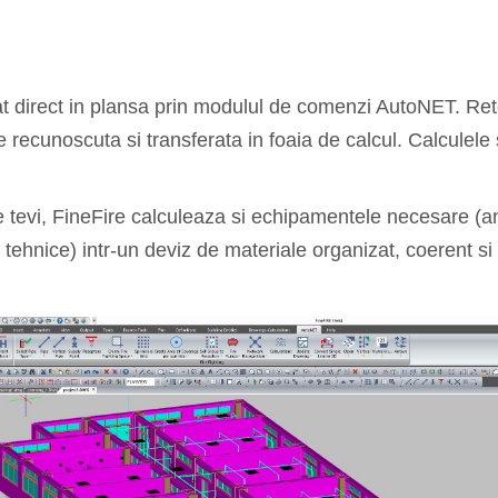
t direct in plansa prin modulul de comenzi AutoNET. Re
e recunoscuta si transferata in foaia de calcul. Calculele
e tevi, FineFire calculeaza si echipamentele necesare (a
ii tehnice) intr-un deviz de materiale organizat, coerent s