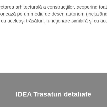
area arhitecturală a construcţiilor, acoperind toat
ncţionează pe un mediu de desen autonom (incluzân
u aceleaşi trăsături, funcţionare similară şi cu ac
IDEA
Trasaturi detaliate