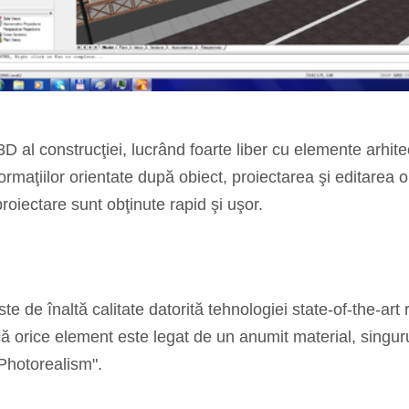
 al construcţiei, lucrând foarte liber cu elemente arhitec
informaţiilor orientate după obiect, proiectarea şi editare
proiectare sunt obţinute rapid şi uşor.
te de înaltă calitate datorită tehnologiei state-of-the-ar
ndcă orice element este legat de un anumit material, singur
"Photorealism".