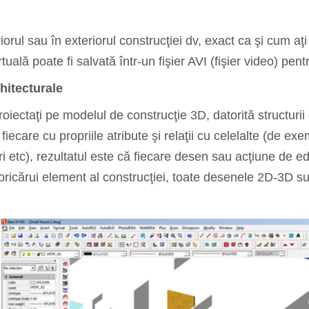
iorul sau în exteriorul construcţiei dv, exact ca şi cum aţi
tuală poate fi salvată într-un fişier AVI (fişier video) pent
rhitecturale
oiectaţi pe modelul de construcţie 3D, datorită structurii 
, fiecare cu propriile atribute şi relaţii cu celelalte (de 
uri etc), rezultatul este că fiecare desen sau acţiune de 
oricărui element al construcţiei, toate desenele 2D-3D su